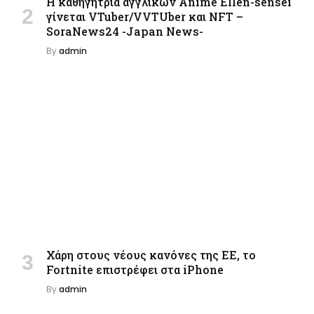
Η καθηγήτρια αγγλικών Anime Ellen-sensei
γίνεται VTuber/VVTUber και NFT –
SoraNews24 -Japan News-
By
admin
Χάρη στους νέους κανόνες της ΕΕ, το
Fortnite επιστρέφει στα iPhone
By
admin